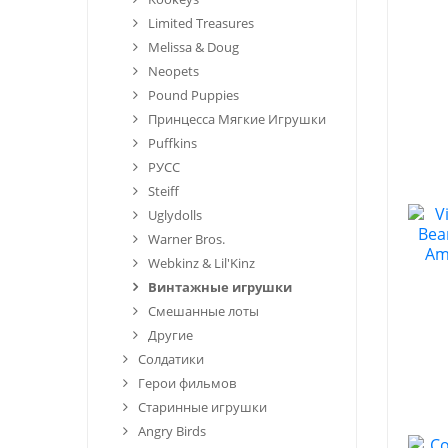
Limited Treasures
Melissa & Doug
Neopets
Pound Puppies
Принцесса Мягкие Игрушки
Puffkins
РУСС
Steiff
Uglydolls
Warner Bros.
Webkinz & Lil'Kinz
Винтажные игрушки
Смешанные лоты
Другие
Солдатики
Герои фильмов
Старинные игрушки
Angry Birds