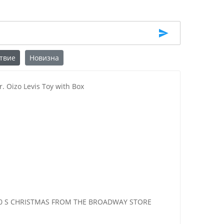
твие
Новизна
r. Oizo Levis Toy with Box
980 S CHRISTMAS FROM THE BROADWAY STORE