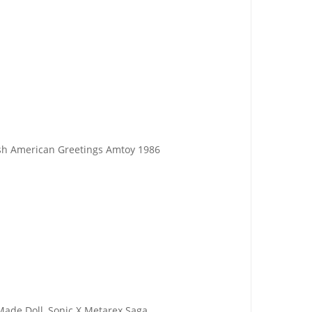
ush American Greetings Amtoy 1986
Made Doll, Sonic X Metarex Saga