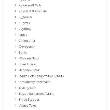
Powerpuff Girls
Рокки И Bullwinkle
Рудольф
Rugrats
Скубиду
Шрек
Симпсоны
Смурфики
Sonic
Южный Парк
Speed Racer
Человек-Паук
Губка Боб квадратные штаны
Strawberry Shortcake
Телепузики
Томас Двигатель Танка
Three Stooges
Veggie Tales