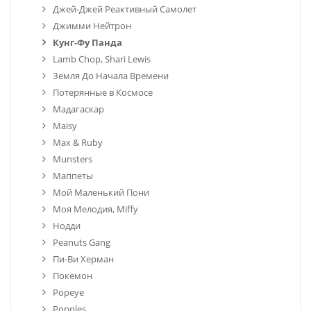
Джей-Джей Реактивный Самолет
Джимми Нейтрон
Кунг-Фу Панда
Lamb Chop, Shari Lewis
Земля До Начала Времени
Потерянные в Космосе
Мадагаскар
Maisy
Max & Ruby
Munsters
Маппеты
Мой Маленький Пони
Моя Мелодия, Miffy
Нодди
Peanuts Gang
Пи-Ви Херман
Покемон
Popeye
Popples