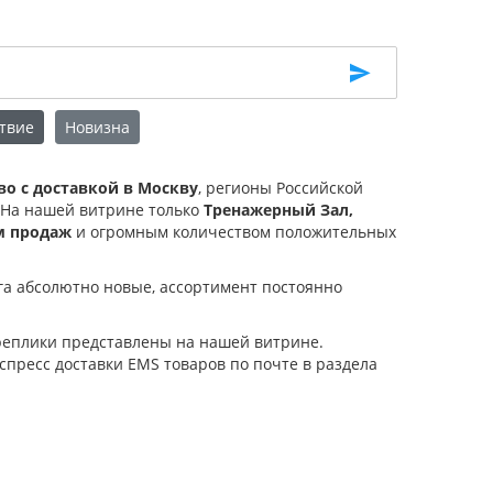
твие
Новизна
о с доставкой в Москву
, регионы Российской
. На нашей витрине только
Тренажерный Зал,
м продаж
и огромным количеством положительных
га абсолютно новые, ассортимент постоянно
 реплики представлены на нашей витрине.
спресс доставки EMS товаров по почте в раздела