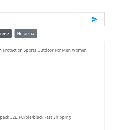
твие
Новизна
un Protection Sports Outdoor For Men Women
ckpack 32L, Purple/black Fast Shipping