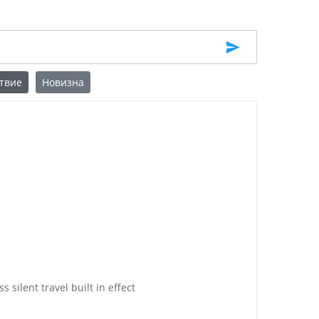
твие
Новизна
 silent travel built in effect