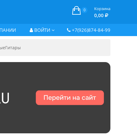
Корзина
0
0,00
ПАНИИ
ВОЙТИ
+7(926)874-84-99
ыеГитары