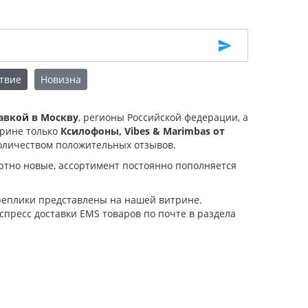
твие
Новизна
тавкой в Москву
, регионы Российской федерации, а
трине только
Ксилофоны, Vibes & Marimbas от
оличеством положительных отзывов.
ютно новые, ассортимент постоянно пополняется
 реплики представлены на нашей витрине.
спресс доставки EMS товаров по почте в раздела