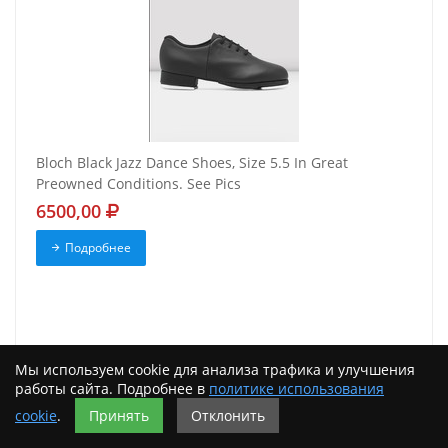
Bloch Black Jazz Dance Shoes, Size 5.5 In Great
Preowned Conditions. See Pics
6500,00
Подробнее
Мы используем cookie для анализа трафика и улучшения
работы сайта. Подробнее в
политике использования
cookie
.
Принять
Отклонить