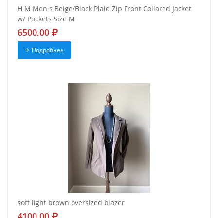
H M Men s Beige/Black Plaid Zip Front Collared Jacket
w/ Pockets Size M
6500,00
Подробнее
soft light brown oversized blazer
4100,00