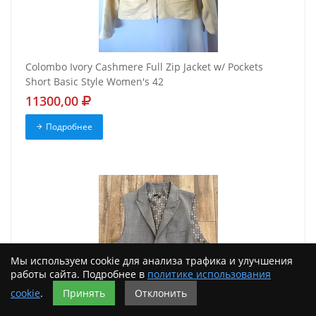
Colombo Ivory Cashmere Full Zip Jacket w/ Pockets
Short Basic Style Women's 42
11300,00
Подробнее
Мы используем cookie для анализа трафика и улучшения
работы сайта. Подробнее в
политике использования
cookie
.
Принять
Отклонить