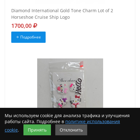
Diamond International Gold Tone Charm Lot of 2
Horseshoe Cruise Ship Logo
1700,00
Подробнее
Мы используем cookie для анализа трафика и улучшения
работы сайта. Подробнее в
политике использования
cookie
.
Принять
Отклонить
Hello Kitty PVC Multicolor Cartoon Shoe Charms Set, 6