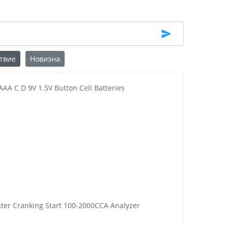
твие
Новизна
AAA C D 9V 1.5V Button Cell Batteries
ster Cranking Start 100-2000CCA Analyzer