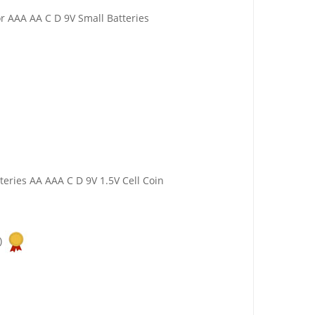
r AAA AA C D 9V Small Batteries
teries AA AAA C D 9V 1.5V Cell Coin
)