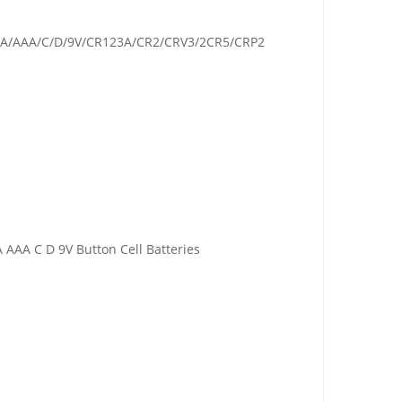
r AA/AAA/C/D/9V/CR123A/CR2/CRV3/2CR5/CRP2
A AAA C D 9V Button Cell Batteries