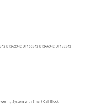
62342 BT262342 BT166342 BT266342 BT183342
wering System with Smart Call Block