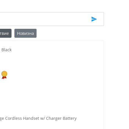
твие
Новизна
 Black
e Cordless Handset w/ Charger Battery