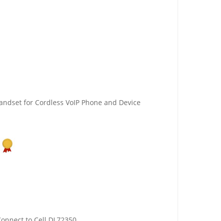
ndset for Cordless VoIP Phone and Device
onnect to Cell DL72350