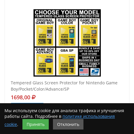
Tempered Glass Screen Protector for Nintendo Game
Boy/Pocket/Color/Advance/SP
1698,00
Подробнее
Мы используем cookie для анализа трафика и улучшения
работы сайта. Подробнее в
политике использования
cookie
.
Принять
Отклонить