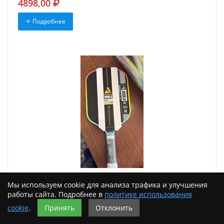
4898,00
Подробнее
JOOLA Perseus Pro IV 16mm Pickleball Paddle Limited
Мы используем cookie для анализа трафика и улучшения
Edition Summer Daze New
работы сайта. Подробнее в
политике использования
9924,00
cookie
.
Принять
Отклонить
Подробнее