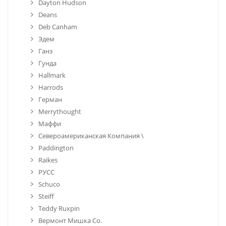
Dayton Hudson
Deans
Deb Canham
Эдем
Ганз
Гунда
Hallmark
Harrods
Герман
Merrythought
Маффи
Североамериканская Компания \
Paddington
Raikes
РУСС
Schuco
Steiff
Teddy Ruxpin
Вермонт Мишка Co.