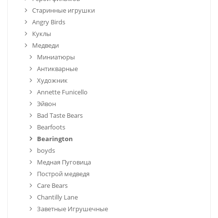
Старинные игрушки
Angry Birds
Куклы
Медведи
Миниатюры
Антикварные
Художник
Annette Funicello
Эйвон
Bad Taste Bears
Bearfoots
Bearington
boyds
Медная Пуговица
Построй медведя
Care Bears
Chantilly Lane
Заветные Игрушечные