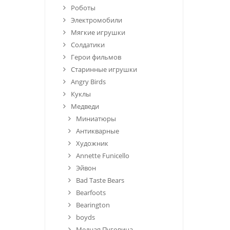
Роботы
Электромобили
Мягкие игрушки
Солдатики
Герои фильмов
Старинные игрушки
Angry Birds
Куклы
Медведи
Миниатюры
Антикварные
Художник
Annette Funicello
Эйвон
Bad Taste Bears
Bearfoots
Bearington
boyds
Медная Пуговица