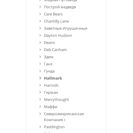
Построй медведя
Care Bears
Chantilly Lane
Заветные Игрушечные
Dayton Hudson
Deans
Deb Canham
Эдем
Ганз
Гунда
Hallmark
Harrods
Герман
Merrythought
Маффи
Североамериканская
Компания \
Paddington