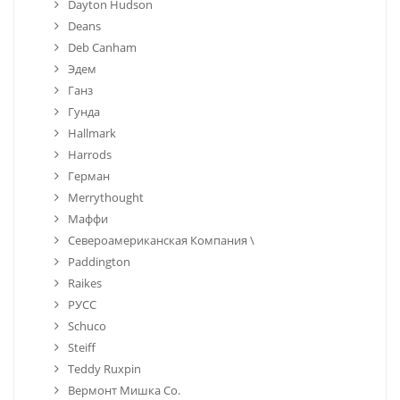
Dayton Hudson
Deans
Deb Canham
Эдем
Ганз
Гунда
Hallmark
Harrods
Герман
Merrythought
Маффи
Североамериканская Компания \
Paddington
Raikes
РУСС
Schuco
Steiff
Teddy Ruxpin
Вермонт Мишка Co.