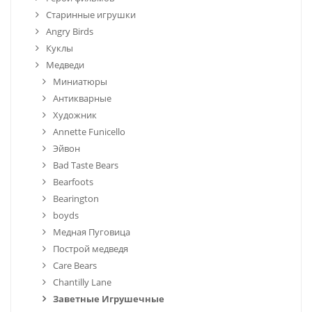
Старинные игрушки
Angry Birds
Куклы
Медведи
Миниатюры
Антикварные
Художник
Annette Funicello
Эйвон
Bad Taste Bears
Bearfoots
Bearington
boyds
Медная Пуговица
Построй медведя
Care Bears
Chantilly Lane
Заветные Игрушечные