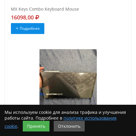
MX Keys Combo Keyboard Mouse
16098,00
Подробнее
Мы используем cookie для анализа трафика и улучшения
работы сайта. Подробнее в
политике использования
WOOTING 80HE TenZ Edition TakeOver Gaming
cookie
.
Принять
Отклонить
Keyboard Brand New Sealed