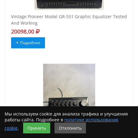
Vintage Pioneer Model GR-551 Graphic Equalizer Tested
And Working
20098,00
Подробнее
Мы используем cookie для анализа трафика и улучшения
работы сайта. Подробнее в
политике использования
cookie
.
Принять
Отклонить