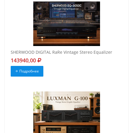
SHERWOOD DIGITAL RaRe Vintage Stereo Equalizer
143940,00
Подробнее