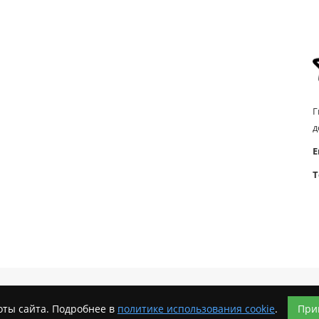
Г
д
E
Т
оты сайта. Подробнее в
политике использования cookie
.
При