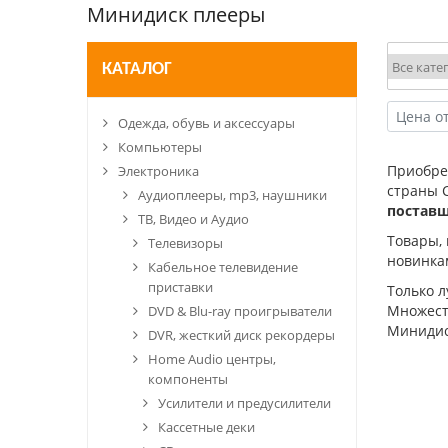
Минидиск плееры
КАТАЛОГ
Одежда, обувь и аксессуары
Компьютеры
Приобр
Электроника
страны 
Аудиоплееры, mp3, наушники
постав
ТВ, Видео и Аудио
Товары,
Телевизоры
новинка
Кабельное телевидение
приставки
Только 
Множеств
DVD & Blu-ray проигрыватели
Минидис
DVR, жесткий диск рекордеры
Home Audio центры,
компоненты
Усилители и предусилители
Кассетные деки