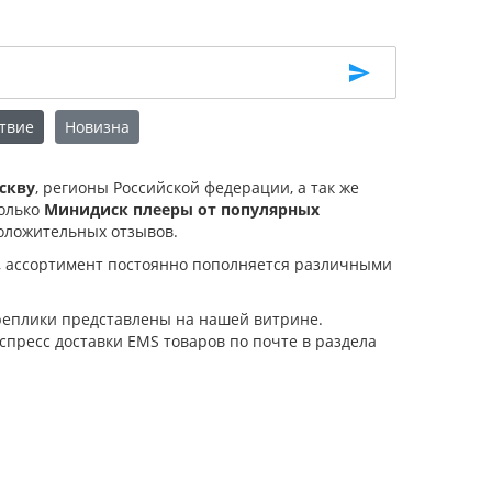
твие
Новизна
скву
, регионы Российской федерации, а так же
только
Минидиск плееры от популярных
оложительных отзывов.
, ассортимент постоянно пополняется различными
 реплики представлены на нашей витрине.
спресс доставки EMS товаров по почте в раздела