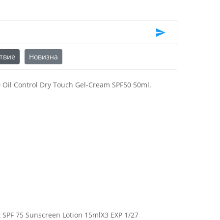
твие
Новизна
il Control Dry Touch Gel-Cream SPF50 50ml.
t SPF 75 Sunscreen Lotion 15mlX3 EXP 1/27