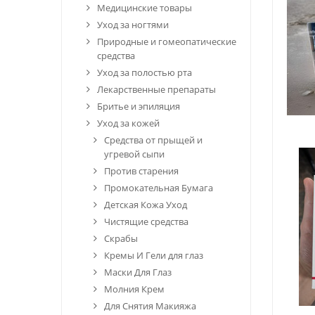
Медицинские товары
Уход за ногтями
Природные и гомеопатические
средства
Уход за полостью рта
Лекарственные препараты
Бритье и эпиляция
Уход за кожей
Средства от прыщей и
угревой сыпи
Против старения
Промокательная Бумага
Детская Кожа Уход
Чистящие средства
Скрабы
Кремы И Гели для глаз
Маски Для Глаз
Молния Крем
Для Снятия Макияжа