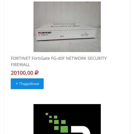
FORTINET FortiGate FG-40F NETWORK SECURITY
FIREWALL
20100,00
Подробнее