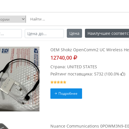
Цена
Наилучшее соответс
OEM Shokz OpenComm2 UC Wireless Hea
12740,00
Страна: UNITED STATES
Рейтинг поставщика: 5732 (
100.0%
)
Подробнее
Nuance Communications 0POWM3N9-E01 N