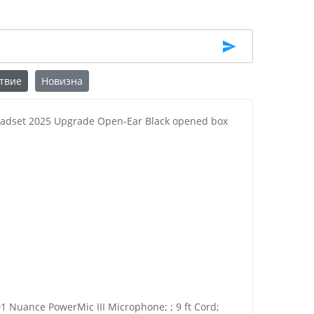
твие
Новизна
dset 2025 Upgrade Open-Ear Black opened box
uance PowerMic III Microphone; ; 9 ft Cord;