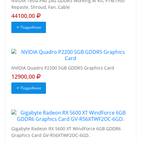
NVIDIA Tesla P40 24G GDDR5 Working AI Kit, PTM7950
Repaste, Shroud, Fan, Cable
44100,00
Подробнее
NVIDIA Quadro P2200 5GB GDDR5 Graphics Card
12900,00
Подробнее
Gigabyte Radeon RX 5600 XT WindForce 6GB GDDR6
Graphics Card GV-R56XTWF2OC-6GD.