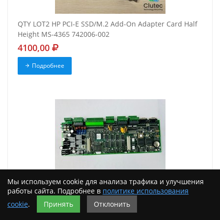
QTY LOT2 HP PCI-E SSD/M.2 Add-On Adapter Card Half
Height MS-4365 742006-002
4100,00
Подробнее
Мы используем cookie для анализа трафика и улучшения
работы сайта. Подробнее в
политике использования
Nexwatch 92410250020 6200016 Star 1 Controller Board
Nexsentry 4100 SMT BD
cookie
.
Принять
Отклонить
32100,00