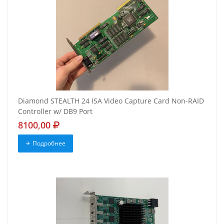
Diamond STEALTH 24 ISA Video Capture Card Non-RAID
Controller w/ DB9 Port
8100,00
Подробнее