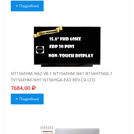
Подробнее
NT156FHM-N62 V8.1 NT156FHM-N61 B156HTN06.1
TV156FHM-NH1 N156HGA-EA3 REV.C4 LCD
7684,00
Подробнее