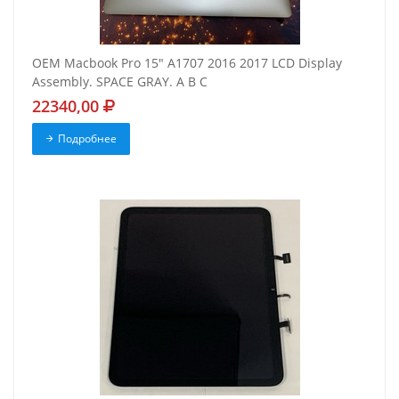
OEM Macbook Pro 15" A1707 2016 2017 LCD Display
Assembly. SPACE GRAY. A B C
22340,00
Подробнее