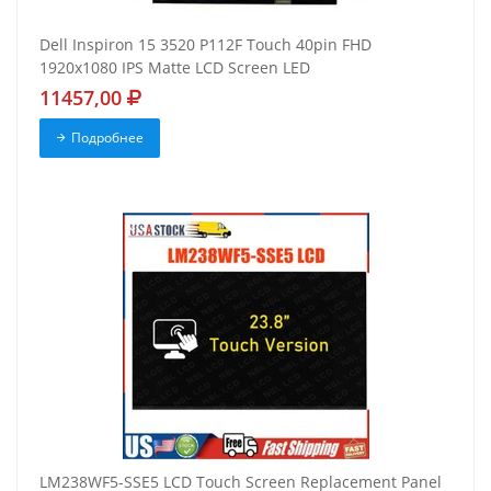
Dell Inspiron 15 3520 P112F Touch 40pin FHD
1920x1080 IPS Matte LCD Screen LED
11457,00
Подробнее
LM238WF5-SSE5 LCD Touch Screen Replacement Panel